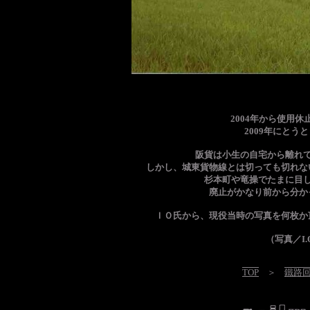
2004年から使用
2009年にと
阪貨は小生の自宅から離れ
しかし、城東貨物線とは切っても切れな
杉本町や竜操でたまに目
廃止がかなり前から分か
ＩＯ氏から、現役当時の写真を何枚か
（写真／I
TOP
＞
鐵路